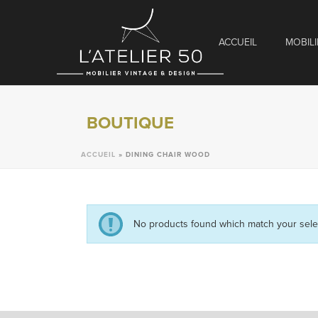
ACCUEIL
MOBILI
BOUTIQUE
ACCUEIL
»
DINING CHAIR WOOD
No products found which match your sele