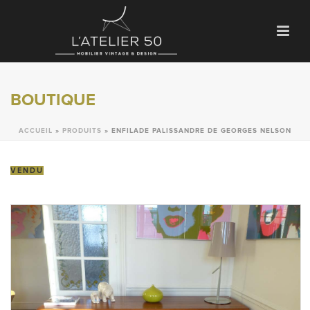
BOUTIQUE
ACCUEIL
»
PRODUITS
»
ENFILADE PALISSANDRE DE GEORGES NELSON
VENDU