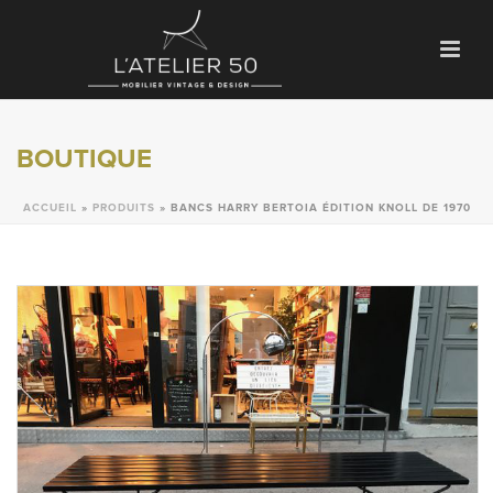
BOUTIQUE
ACCUEIL
»
PRODUITS
»
BANCS HARRY BERTOIA ÉDITION KNOLL DE 1970