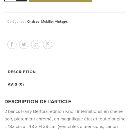
Bancs
Harry
Bertoia
Catégories :
Chaises
,
Mobilier Vintage
.
édition
Knoll
de
1970
DESCRIPTION
AVIS (0)
DESCRIPTION DE L'ARTICLE
2 bancs Harry Bertoia, édition Knoll International en chêne
noir, piètement chromé, en magnifique état et tout d’origine
L 183 cm x l 48 x H 39 cm. (véritables dimensions, car on