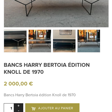
BANCS HARRY BERTOIA ÉDITION
KNOLL DE 1970
2 000,00
€
Bancs Harry Bertoia édition Knoll de 1970
quantité
AJOUTER AU PANIER
de