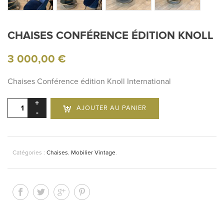
CHAISES CONFÉRENCE ÉDITION KNOLL
3 000,00
€
Chaises Conférence édition Knoll International
quantité
AJOUTER AU PANIER
de
Chaises
Conférence
édition
Catégories :
Chaises
,
Mobilier Vintage
.
Knoll