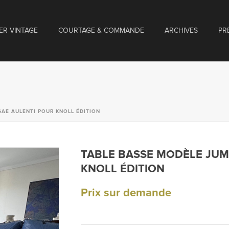
ER VINTAGE
COURTAGE & COMMANDE
ARCHIVES
PR
AE AULENTI POUR KNOLL ÉDITION
TABLE BASSE MODÈLE JUM
KNOLL ÉDITION
Prix sur demande