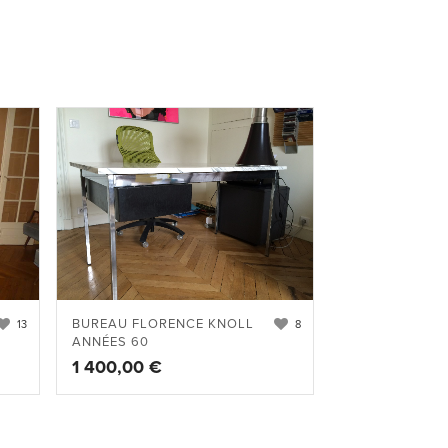
BUREAU FLORENCE KNOLL
13
8
ANNÉES 60
1 400,00
€